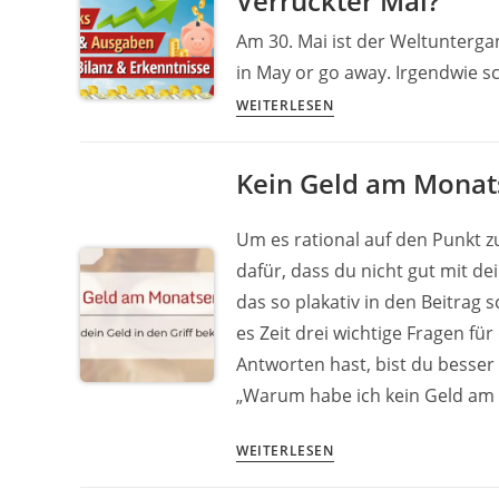
Verrückter Mai?
mehr
Am 30. Mai ist der Weltuntergan
Cash
in May or go away. Irgendwie s
in
TOP
the
WEITERLESEN
Passive
Täsch
Einnahmen
Kein Geld am Monats
+
3.202
Um es rational auf den Punkt z
Euro
WENIGER
dafür, dass du nicht gut mit d
Vermögen
das so plakativ in den Beitrag
=
es Zeit drei wichtige Fragen f
Verrückter
Antworten hast, bist du besser 
Mai?
„Warum habe ich kein Geld am
Kein
WEITERLESEN
Geld