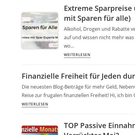
20+1
Extreme Sparpreise 
extreme
mit Sparen für alle)
Spartipps
für
Alkohol, Drogen und Rabatte ve
mutige
auf und wissen nicht mehr was 
Sparer
wo…
und
Geizhälse
Extreme
WEITERLESEN
Teil
Sparpreise
2
und
Finanzielle Freiheit für Jeden d
damit
Geld
Die neuesten Blog-Beiträge für mehr Geld, Nebenv
verdienen
Reise zur frugalen finanziellen Freiheit! Hi, ich bi
(Interview
Finanzielle
WEITERLESEN
mit
Freiheit
Sparen
für
für
TOP Passive Einnah
Jeden
alle)
durch