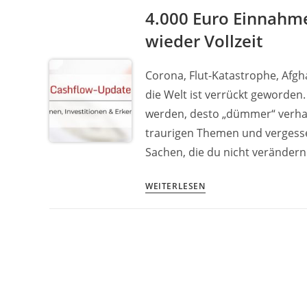
am
4.000 Euro Einnahme
Monatsende?
wieder Vollzeit
So
kommst
du
Corona, Flut-Katastrophe, Afgh
einfach
die Welt ist verrückt geworden.
ins
werden, desto „dümmer“ verhalt
Plus!
traurigen Themen und vergessen 
Sachen, die du nicht verändern
4.000
WEITERLESEN
Euro
Einnahmen,
Trading-
Kapital
verdoppelt
&
nie