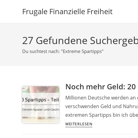
Zum
Frugale Finanzielle Freiheit
Inhalt
springen
27
Gefundene Suchergeb
Du suchtest nach: "Extreme Spartipps"
Noch mehr Geld: 20 
Millionen Deutsche werden an 
verschwenden Geld und Nahrung
extremen Spartipps bin ich üb
Noch
WEITERLESEN
mehr