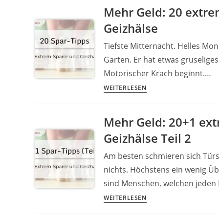
Geld:
Mehr Geld: 20 extre
20
Geizhälse
extreme
Spartipps
Tiefste Mitternacht. Helles Mon
für
Garten. Er hat etwas gruseliges
mutige
Motorischer Krach beginnt.…
Sparer
Mehr
WEITERLESEN
Geld:
20
Mehr Geld: 20+1 ext
extreme
Geizhälse Teil 2
Spartipps
für
Am besten schmieren sich Türsc
mutige
nichts. Höchstens ein wenig Üb
Sparer
sind Menschen, welchen jeden 
und
Geizhälse
Mehr
WEITERLESEN
Geld: