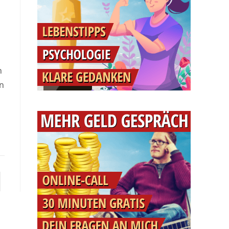
n
en
e zur nächsten Seite