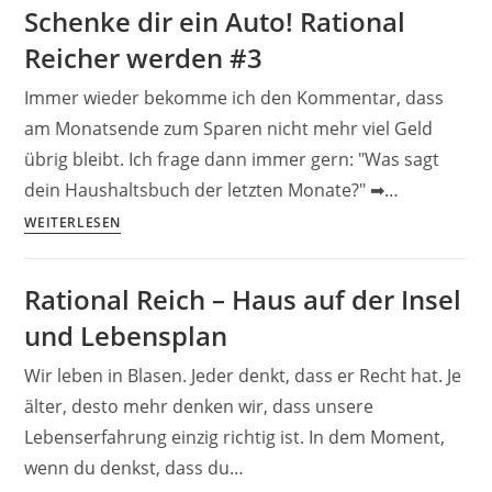
Schenke dir ein Auto! Rational
Wenn
Reicher werden #3
Du
backen
Immer wieder bekomme ich den Kommentar, dass
kannst,
am Monatsende zum Sparen nicht mehr viel Geld
dann
übrig bleibt. Ich frage dann immer gern: "Was sagt
kannst
Du
dein Haushaltsbuch der letzten Monate?" ➡…
auch
Schenke
WEITERLESEN
investieren
dir
ein
Rational Reich – Haus auf der Insel
Auto!
und Lebensplan
Rational
Reicher
Wir leben in Blasen. Jeder denkt, dass er Recht hat. Je
werden
älter, desto mehr denken wir, dass unsere
#3
Lebenserfahrung einzig richtig ist. In dem Moment,
wenn du denkst, dass du…