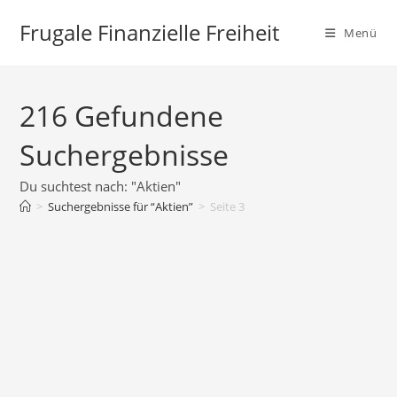
Zum
Frugale Finanzielle Freiheit
Inhalt
Menü
springen
216
Gefundene
Suchergebnisse
Du suchtest nach: "Aktien"
>
Suchergebnisse für
“Aktien”
>
Seite 3