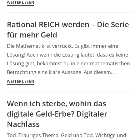
Rational
WEITERLESEN
Reich
–
Rational REICH werden – Die Serie
Haus
für mehr Geld
auf
der
Die Mathematik ist verrückt. Es gibt immer eine
Insel
Lösung! Auch wenn die Lösung lautet, dass es keine
und
Lösung gibt, bekommst du in einer mathematischen
Lebensplan
Betrachtung eine klare Aussage. Aus diesem…
Rational
WEITERLESEN
REICH
werden
Wenn ich sterbe, wohin das
–
digitale Geld-Erbe? Digitaler
Die
Serie
Nachlass
für
Tod. Trauriges Thema. Geld und Tod. Wichtige und
mehr