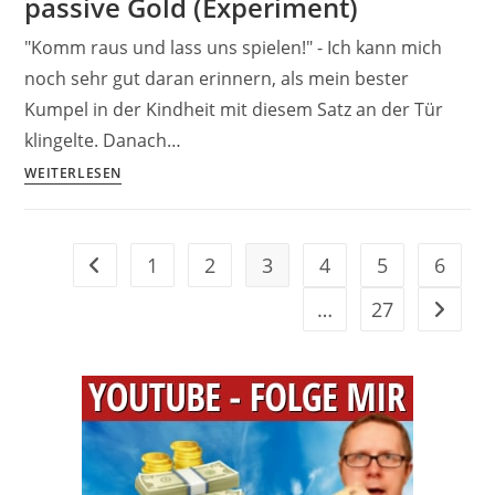
passive Gold (Experiment)
–
"Komm raus und lass uns spielen!" - Ich kann mich
Seven
noch sehr gut daran erinnern, als mein bester
vs.
Kumpel in der Kindheit mit diesem Satz an der Tür
Money
Female
klingelte. Danach…
Edition
High
WEITERLESEN
Income
ETFs
–
1
2
3
4
5
6
Gehe zur vorherigen Seite
das
neue
…
27
Gehe zu
passive
Gold
(Experiment)