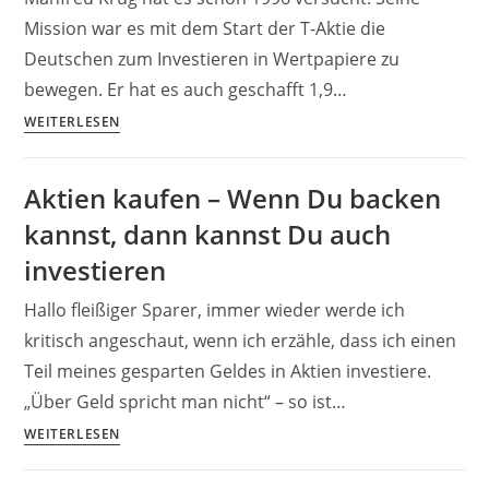
Mission war es mit dem Start der T-Aktie die
Deutschen zum Investieren in Wertpapiere zu
bewegen. Er hat es auch geschafft 1,9…
Aktiendepot
WEITERLESEN
eröffnen
–
Aktien kaufen – Wenn Du backen
diese
kannst, dann kannst Du auch
Sachen
solltest
investieren
Du
Hallo fleißiger Sparer, immer wieder werde ich
wissen
kritisch angeschaut, wenn ich erzähle, dass ich einen
Teil meines gesparten Geldes in Aktien investiere.
„Über Geld spricht man nicht“ – so ist…
Aktien
WEITERLESEN
kaufen
–