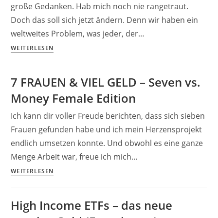
Geld
große Gedanken. Hab mich noch nie rangetraut.
Doch das soll sich jetzt ändern. Denn wir haben ein
weltweites Problem, was jeder, der…
Wenn
WEITERLESEN
ich
sterbe,
7 FRAUEN & VIEL GELD – Seven vs.
wohin
Money Female Edition
das
digitale
Ich kann dir voller Freude berichten, dass sich sieben
Geld-
Frauen gefunden habe und ich mein Herzensprojekt
Erbe?
endlich umsetzen konnte. Und obwohl es eine ganze
Digitaler
Nachlass
Menge Arbeit war, freue ich mich…
7
WEITERLESEN
FRAUEN
&
High Income ETFs – das neue
VIEL
GELD