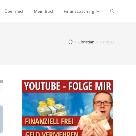
Website-
Über mich
Mein Buch
Finanzcoaching
Suche
>
Christian
>
Seite 93
umschalten