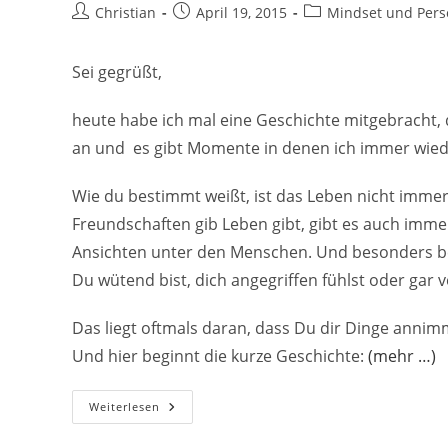
Beitrags-
Beitrag
Beitrags-
Christian
April 19, 2015
Mindset und Persö
Autor:
veröffentlicht:
Kategorie:
Sei gegrüßt,
heute habe ich mal eine Geschichte mitgebracht, d
an und es gibt Momente in denen ich immer wied
Wie du bestimmt weißt, ist das Leben nicht immer 
Freundschaften gib Leben gibt, gibt es auch imm
Ansichten unter den Menschen. Und besonders b
Du wütend bist, dich angegriffen fühlst oder gar ve
Das liegt oftmals daran, dass Du dir Dinge anni
Und hier beginnt die kurze Geschichte:
(mehr …)
Das
Weiterlesen
Geschenk
Nicht