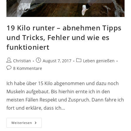
19 Kilo runter – abnehmen Tipps
und Tricks, Fehler und wie es
funktioniert
Beitrags-
Beitrag
Beitrags-
Christian
August 7, 2017
Leben genießen
Autor:
veröffentlicht:
Kategorie:
Beitrags-
8 Kommentare
Kommentare:
Ich habe über 15 Kilo abgenommen und dazu noch
Muskeln aufgebaut. Bis hierhin ernte ich in den
meisten Fällen Respekt und Zuspruch. Dann fahre ich
fort und erkläre, dass ich…
19
Weiterlesen
Kilo
Runter