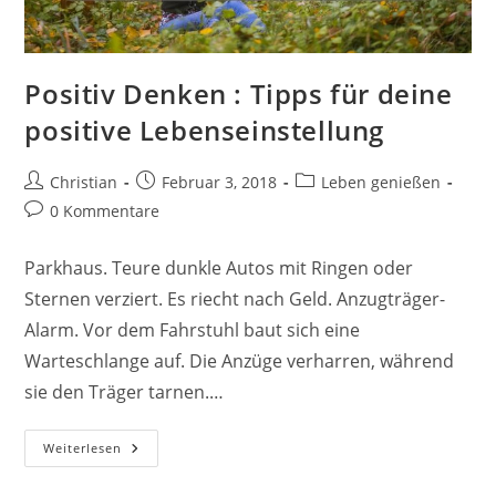
Positiv Denken : Tipps für deine
positive Lebenseinstellung
Beitrags-
Beitrag
Beitrags-
Christian
Februar 3, 2018
Leben genießen
Autor:
veröffentlicht:
Kategorie:
Beitrags-
0 Kommentare
Kommentare:
Parkhaus. Teure dunkle Autos mit Ringen oder
Sternen verziert. Es riecht nach Geld. Anzugträger-
Alarm. Vor dem Fahrstuhl baut sich eine
Warteschlange auf. Die Anzüge verharren, während
sie den Träger tarnen.…
Positiv
Weiterlesen
Denken
:
Tipps