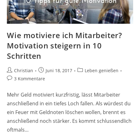
Wie motiviere ich Mitarbeiter?
Motivation steigern in 10
Schritten
Beitrags-
Beitrag
Beitrags-
Christian
Juni 18, 2017
Leben genießen
Autor:
veröffentlicht:
Kategorie:
Beitrags-
3 Kommentare
Kommentare:
Mehr Geld motiviert kurzfristig, lässt Mitarbeiter
anschließend in ein tiefes Loch fallen. Als würdest du
ein Feuer mit Geldnoten löschen wollen, brennt es
anschließend noch stärker. Es kommt schlussendlich
oftmals…