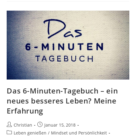
Für
Deine
Positive
Lebenseinstellung
Das 6-Minuten-Tagebuch – ein
neues besseres Leben? Meine
Erfahrung
Beitrags-
Beitrag
Christian
Januar 15, 2018
Autor:
veröffentlicht:
Beitrags-
Leben genießen
/
Mindset und Persönlichkeit