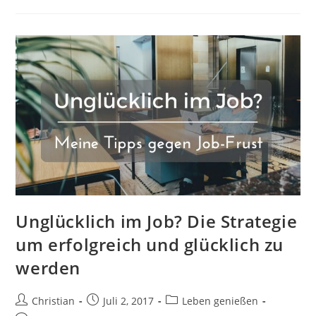
–
Abnehmen
Tipps
Und
Tricks,
Fehler
Und
Wie
Es
Funktioniert
Unglücklich im Job? Die Strategie
um erfolgreich und glücklich zu
werden
Beitrags-
Beitrag
Beitrags-
Christian
Juli 2, 2017
Leben genießen
Autor:
veröffentlicht:
Kategorie: