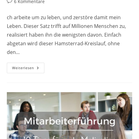
Beitrags-
6 Kommentare
Kommentare:
ch arbeite um zu leben, und zerstöre damit mein
Leben. Dieser Satz trifft auf Millionen Menschen zu,
realisiert haben ihn die wenigsten davon. Einfach
abgetan wird dieser Hamsterrad-Kreislauf, ohne
den…
Unglücklich
Weiterlesen
Im
Job?
Die
Strategie
Um
Erfolgreich
Und
Glücklich
Zu
Werden