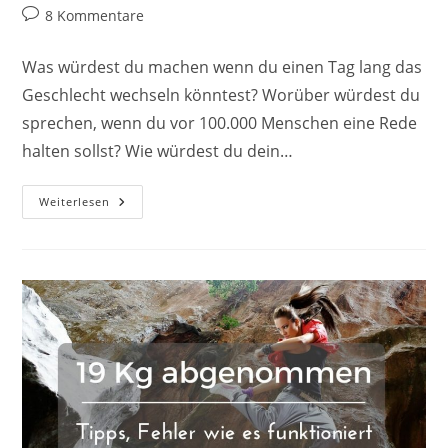
Kategorie:
Beitrags-
8 Kommentare
Kommentare:
Was würdest du machen wenn du einen Tag lang das
Geschlecht wechseln könntest? Worüber würdest du
sprechen, wenn du vor 100.000 Menschen eine Rede
halten sollst? Wie würdest du dein…
Das
Weiterlesen
6-
Minuten-
Tagebuch
–
Ein
Neues
Besseres
Leben?
Meine
Erfahrung