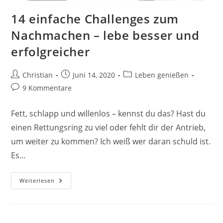
14 einfache Challenges zum
Nachmachen – lebe besser und
erfolgreicher
Beitrags-
Beitrag
Beitrags-
Christian
Juni 14, 2020
Leben genießen
Autor:
veröffentlicht:
Kategorie:
Beitrags-
9 Kommentare
Kommentare:
Fett, schlapp und willenlos – kennst du das? Hast du
einen Rettungsring zu viel oder fehlt dir der Antrieb,
um weiter zu kommen? Ich weiß wer daran schuld ist.
Es…
14
Weiterlesen
Einfache
Challenges
Zum
Nachmachen
–
Lebe