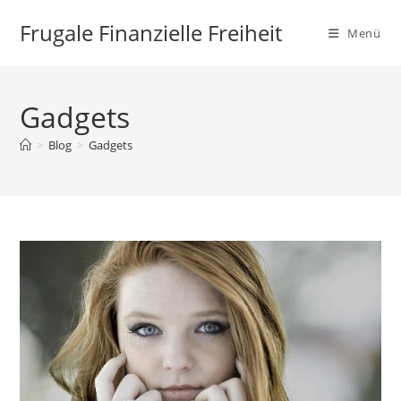
Zum
Frugale Finanzielle Freiheit
Inhalt
Menü
springen
Gadgets
>
Blog
>
Gadgets