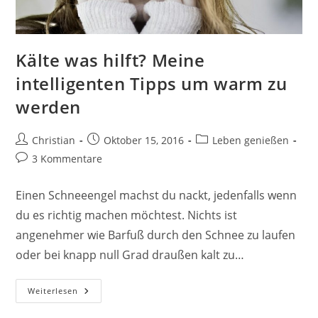
Kälte was hilft? Meine
intelligenten Tipps um warm zu
werden
Beitrags-
Beitrag
Beitrags-
Christian
Oktober 15, 2016
Leben genießen
Autor:
veröffentlicht:
Kategorie:
Beitrags-
3 Kommentare
Kommentare:
Einen Schneeengel machst du nackt, jedenfalls wenn
du es richtig machen möchtest. Nichts ist
angenehmer wie Barfuß durch den Schnee zu laufen
oder bei knapp null Grad draußen kalt zu…
Kälte
Weiterlesen
Was
Hilft?