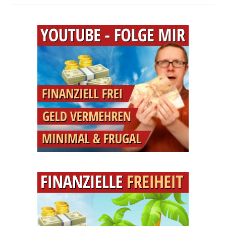
Matrix
Rein
Die
Realität
–
Wie
Lebe
Ich
Mein
Leben?