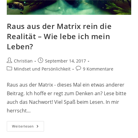
Raus aus der Matrix rein die
Realität – Wie lebe ich mein
Leben?
Beitrags-
Beitrag
Christian
September 14, 2017
Autor:
veröffentlicht:
Beitrags-
Beitrags-
Mindset und Persönlichkeit
9 Kommentare
Kategorie:
Kommentare:
Raus aus der Matrix - dieses Mal ein etwas anderer
Beitrag. Ich hoffe er regt zum Denken an? Lese bitte
auch das Nachwort! Viel Spaß beim Lesen. In mir
herrscht…
Raus
Weiterlesen
Aus
Der