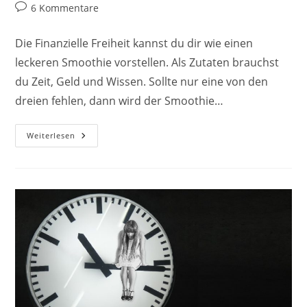
Autor:
veröffentlicht:
Kategorie:
Beitrags-
6 Kommentare
Kommentare:
Die Finanzielle Freiheit kannst du dir wie einen
leckeren Smoothie vorstellen. Als Zutaten brauchst
du Zeit, Geld und Wissen. Sollte nur eine von den
dreien fehlen, dann wird der Smoothie…
Passives
Weiterlesen
Einkommen:
Motivation
Für
Deine
Finanzielle
Freiheit
(Teil
2)