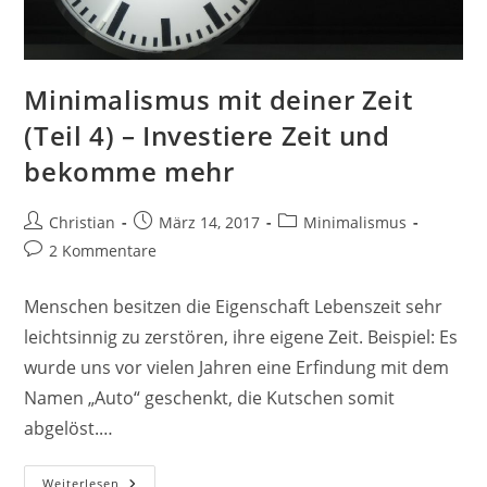
Minimalismus mit deiner Zeit
(Teil 4) – Investiere Zeit und
bekomme mehr
Beitrags-
Beitrag
Beitrags-
Christian
März 14, 2017
Minimalismus
Autor:
veröffentlicht:
Kategorie:
Beitrags-
2 Kommentare
Kommentare:
Menschen besitzen die Eigenschaft Lebenszeit sehr
leichtsinnig zu zerstören, ihre eigene Zeit. Beispiel: Es
wurde uns vor vielen Jahren eine Erfindung mit dem
Namen „Auto“ geschenkt, die Kutschen somit
abgelöst.…
Minimalismus
Weiterlesen