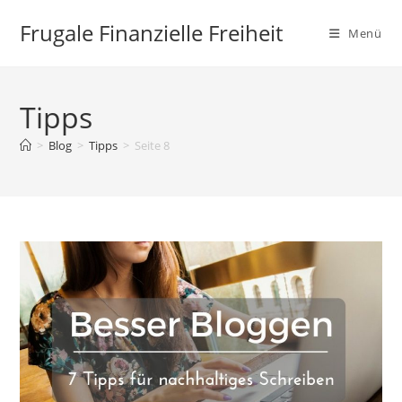
Zum
Frugale Finanzielle Freiheit
Inhalt
Menü
springen
Tipps
>
Blog
>
Tipps
>
Seite 8