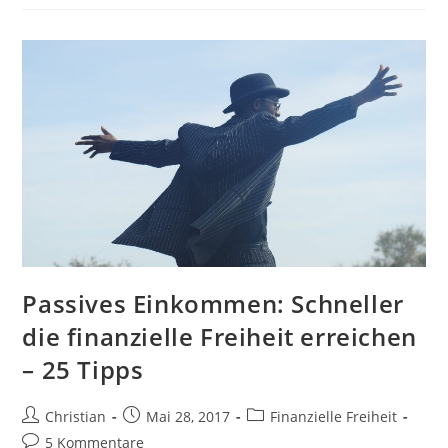
Wie
Blogge
Ich
Erfolgreich
Und
Nachhaltig
Gut?
7
Schreib-
Tipps
Passives Einkommen: Schneller
die finanzielle Freiheit erreichen
– 25 Tipps
Beitrags-
Beitrag
Beitrags-
Christian
Mai 28, 2017
Finanzielle Freiheit
Autor:
veröffentlicht:
Kategorie:
Beitrags-
5 Kommentare