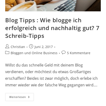
Blog Tipps : Wie blogge ich
erfolgreich und nachhaltig gut? 7
Schreib-Tipps
Beitrags-
Beitrag
Christian
Juni 2, 2017
Autor:
veröffentlicht:
Beitrags-
Beitrags-
Bloggen und Online Business
5 Kommentare
Kategorie:
Kommentare:
Willst du das schnelle Geld mit deinem Blog
verdienen, oder möchtest du etwas Großartiges
erschaffen? Beides ist zwar möglich, doch erlebe ich
immer wieder wie der falsche Weg gegangen wird.…
Blog
Weiterlesen
Tipps
: