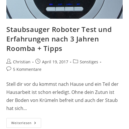
Staubsauger Roboter Test und
Erfahrungen nach 3 Jahren
Roomba + Tipps
Beitrags-
Beitrag
Beitrags-
Christian
April 19, 2017
Sonstiges
Autor:
veröffentlicht:
Kategorie:
Beitrags-
5 Kommentare
Kommentare:
Stell dir vor du kommst nach Hause und ein Teil der
Hausarbeit ist schon erledigt. Ohne dein Zutun ist
der Boden von Krümeln befreit und auch der Staub
hat sich…
Staubsauger
Weiterlesen
Roboter