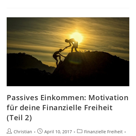
Test
Und
Erfahrungen
Nach
3
Jahren
Roomba
+
Tipps
Passives Einkommen: Motivation
für deine Finanzielle Freiheit
(Teil 2)
Beitrags-
Beitrag
Beitrags-
Christian
April 10, 2017
Finanzielle Freiheit