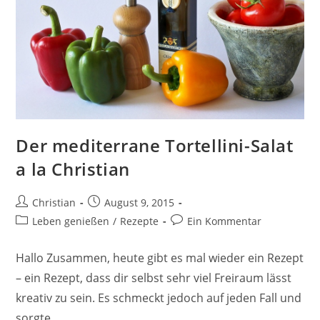
Der mediterrane Tortellini-Salat
a la Christian
Beitrags-
Beitrag
Christian
August 9, 2015
Autor:
veröffentlicht:
Beitrags-
Beitrags-
Leben genießen
/
Rezepte
Ein Kommentar
Kategorie:
Kommentare:
Hallo Zusammen, heute gibt es mal wieder ein Rezept
– ein Rezept, dass dir selbst sehr viel Freiraum lässt
kreativ zu sein. Es schmeckt jedoch auf jeden Fall und
sorgte…