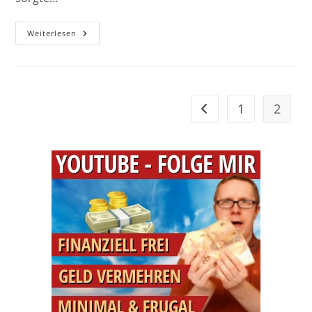
Der
Weiterlesen
Mediterrane
Tortellini-
Salat
A
La
Christian
1
2
Gehe zur vorherigen Se