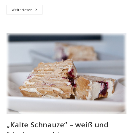
Das
Weiterlesen
Originale
Rezept:
Milchreis
Mit
Bratwurst
–
Jeßnitzer
Art
„Kalte Schnauze“ – weiß und