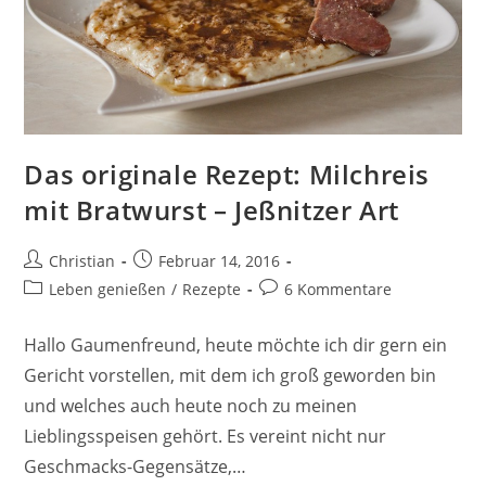
Das originale Rezept: Milchreis
mit Bratwurst – Jeßnitzer Art
Beitrags-
Beitrag
Christian
Februar 14, 2016
Autor:
veröffentlicht:
Beitrags-
Beitrags-
Leben genießen
/
Rezepte
6 Kommentare
Kategorie:
Kommentare:
Hallo Gaumenfreund, heute möchte ich dir gern ein
Gericht vorstellen, mit dem ich groß geworden bin
und welches auch heute noch zu meinen
Lieblingsspeisen gehört. Es vereint nicht nur
Geschmacks-Gegensätze,…