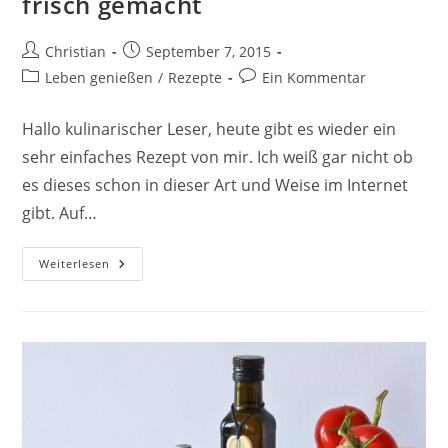
frisch gemacht
Beitrags-
Beitrag
Christian
September 7, 2015
Autor:
veröffentlicht:
Beitrags-
Beitrags-
Leben genießen
/
Rezepte
Ein Kommentar
Kategorie:
Kommentare:
Hallo kulinarischer Leser, heute gibt es wieder ein
sehr einfaches Rezept von mir. Ich weiß gar nicht ob
es dieses schon in dieser Art und Weise im Internet
gibt. Auf…
„Kalte
Weiterlesen
Schnauze“
–
Weiß
Und
Frisch
Gemacht