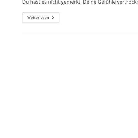
Du hast es nicht gemerkt. Deine Gefühle vertrockn
Emotionale
Weiterlesen
Demenz
–
Fünf
Gedanken,
Warum
Wir
Unsere
Gefühle
„vergessen“