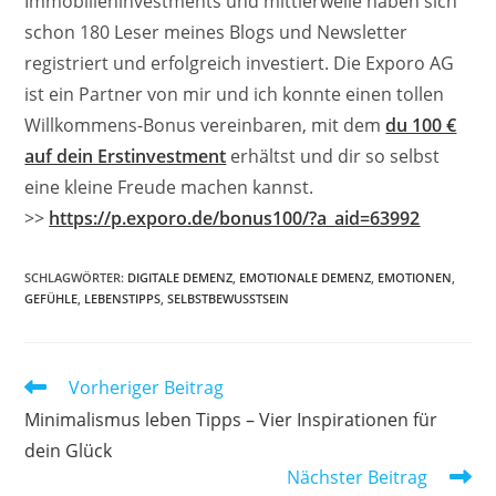
Immobilieninvestments und mittlerweile haben sich
schon 180 Leser meines Blogs und Newsletter
registriert und erfolgreich investiert. Die Exporo AG
ist ein Partner von mir und ich konnte einen tollen
Willkommens-Bonus vereinbaren, mit dem
du 100 €
auf dein Erstinvestment
erhältst und dir so selbst
eine kleine Freude machen kannst.
>>
https://p.exporo.de/bonus100/?a_aid=63992
SCHLAGWÖRTER
:
DIGITALE DEMENZ
,
EMOTIONALE DEMENZ
,
EMOTIONEN
,
GEFÜHLE
,
LEBENSTIPPS
,
SELBSTBEWUSSTSEIN
Weitere
Vorheriger Beitrag
Artikel
Minimalismus leben Tipps – Vier Inspirationen für
ansehen
dein Glück
Nächster Beitrag