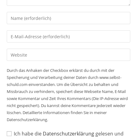
Gib
deinen
Namen
Gib
oder
deine
Benutzernamen
E-
Gib
zum
Mail-
deine
Kommentieren
Adresse
Website-
ein
Durch das Anhaken der Checkbox erklärst du durch mit der
zum
URL
Speicherung und Verarbeitung deiner Daten durch www.selbst-
Kommentieren
ein
schuld.com einverstanden. Um die Übersicht zu behalten und
ein
(optional)
Missbrauch zu verhindern, speichert diese Webseite Name, E-Mail
sowie Kommentar und Zeit Ihres Kommentars (Die IP-Adresse wird
nicht gespeichert). Du kannst deine Kommentare jederzeit wieder
löschen. Detaillierte Informationen finden Sie in meiner
Datenschutzerklärung.
Ich habe die
Datenschutzerklärung
gelesen und