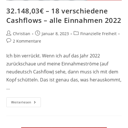
32.148,03€ – 18 verschiedene
Cashflows – alle Einnahmen 2022
Beitrags-
Beitrag
Beitrags-
Christian
Januar 8, 2023
Finanzielle Freiheit
Autor:
veröffentlicht:
Kategorie:
Beitrags-
2 Kommentare
Kommentare:
Ich bin verrückt. Wenn ich auf das Jahr 2022
zurückschaue und meine Einnahmeströme (auf
neudeutsch Cashflow) sehe, dann muss ich mit dem
Kopf schütteln. Das ist genau das, was herauskommt,
…
32.148,03€
Weiterlesen
–
18
Verschiedene
Cashflows
–
Alle