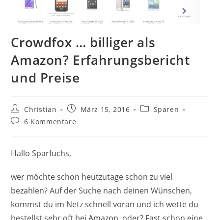
Crowdfox … billiger als
Amazon? Erfahrungsbericht
und Preise
Beitrags-
Beitrag
Beitrags-
Christian
März 15, 2016
Sparen
Autor:
veröffentlicht:
Kategorie:
Beitrags-
6 Kommentare
Kommentare:
Hallo Sparfuchs,
wer möchte schon heutzutage schon zu viel
bezahlen? Auf der Suche nach deinen Wünschen,
kommst du im Netz schnell voran und ich wette du
bestellst sehr oft bei
Amazon
, oder? Fast schon eine