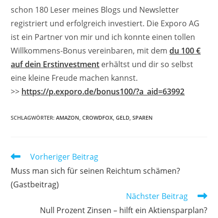
schon 180 Leser meines Blogs und Newsletter
registriert und erfolgreich investiert. Die Exporo AG
ist ein Partner von mir und ich konnte einen tollen
Willkommens-Bonus vereinbaren, mit dem
du 100 €
auf dein Erstinvestment
erhältst und dir so selbst
eine kleine Freude machen kannst.
>>
https://p.exporo.de/bonus100/?a_aid=63992
SCHLAGWÖRTER
:
AMAZON
,
CROWDFOX
,
GELD
,
SPAREN
Weitere
Vorheriger Beitrag
Artikel
Muss man sich für seinen Reichtum schämen?
ansehen
(Gastbeitrag)
Nächster Beitrag
Null Prozent Zinsen – hilft ein Aktiensparplan?