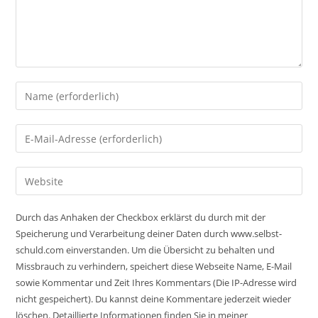
Gib
deinen
Namen
Gib
oder
deine
Benutzernamen
E-
Gib
zum
Mail-
deine
Kommentieren
Adresse
Website-
ein
Durch das Anhaken der Checkbox erklärst du durch mit der
zum
URL
Speicherung und Verarbeitung deiner Daten durch www.selbst-
Kommentieren
ein
schuld.com einverstanden. Um die Übersicht zu behalten und
ein
(optional)
Missbrauch zu verhindern, speichert diese Webseite Name, E-Mail
sowie Kommentar und Zeit Ihres Kommentars (Die IP-Adresse wird
nicht gespeichert). Du kannst deine Kommentare jederzeit wieder
löschen. Detaillierte Informationen finden Sie in meiner