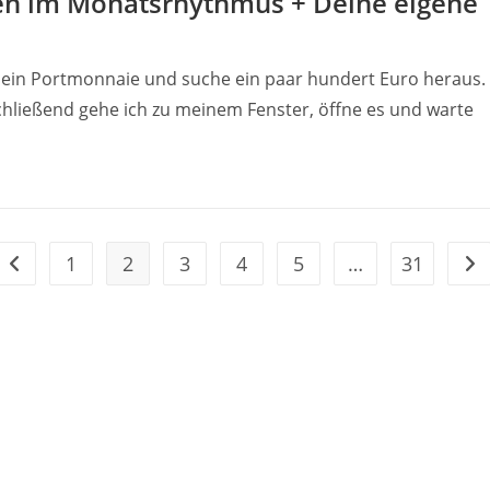
nen im Monatsrhythmus + Deine eigene
ein Portmonnaie und suche ein paar hundert Euro heraus.
chließend gehe ich zu meinem Fenster, öffne es und warte
1
2
3
4
5
…
31
Gehe zur vorherigen Seite
Geh