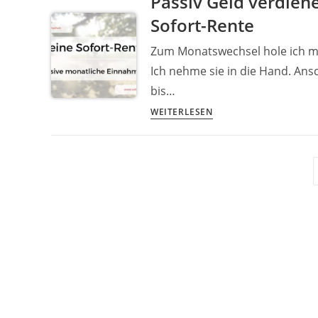
Passiv Geld verdie
mit
Sofort-Rente
Flippen
–
Zum Monatswechsel hole ich m
meine
Ich nehme sie in die Hand. Ans
Erfahrung
bis…
und
wie
Passiv
WEITERLESEN
es
Geld
funktioniert
verdienen
im
Monatsrhythmus
+
Deine
eigene
Sofort-
Rente