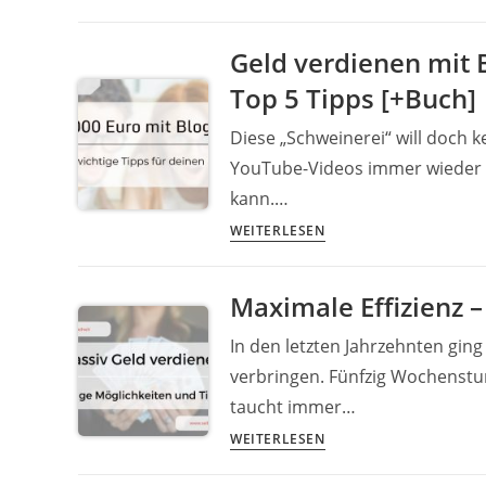
viel
Geld
Geld verdienen mit 
verdienen
Top 5 Tipps [+Buch]
–
Meine
Diese „Schweinerei“ will doch k
Erfahrungen
YouTube-Videos immer wieder d
und
kann.…
die
Tricks
Geld
WEITERLESEN
einiger
verdienen
Abzocker
mit
Maximale Effizienz –
Bloggen:
Die
In den letzten Jahrzehnten ging
ersten
verbringen. Fünfzig Wochenstund
50.000
taucht immer…
Euro
Maximale
WEITERLESEN
+
Effizienz
Meine