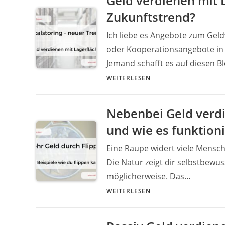
Geld verdienen mit 
T-
Zukunftstrend?
Shirt
Design
Ich liebe es Angebote zum Gel
–
oder Kooperationsangebote in 
Meine
Jemand schafft es auf diesen Bl
Reise
und
Geld
WEITERLESEN
Erfahrungen
verdienen
2020
mit
Nebenbei Geld verdi
Update
Lagerräumen
und wie es funktioni
:
Localstoring.COM
Eine Raupe widert viele Mensch
ein
Die Natur zeigt dir selbstbewu
Zukunftstrend?
möglicherweise. Das…
Nebenbei
WEITERLESEN
Geld
verdienen