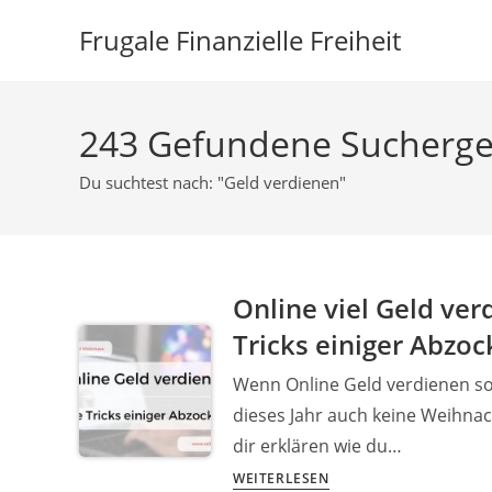
Zum
Frugale Finanzielle Freiheit
Inhalt
springen
243
Gefundene Sucherge
Du suchtest nach: "Geld verdienen"
Online viel Geld ve
Tricks einiger Abzoc
Wenn Online Geld verdienen so
dieses Jahr auch keine Weihna
dir erklären wie du…
Online
WEITERLESEN