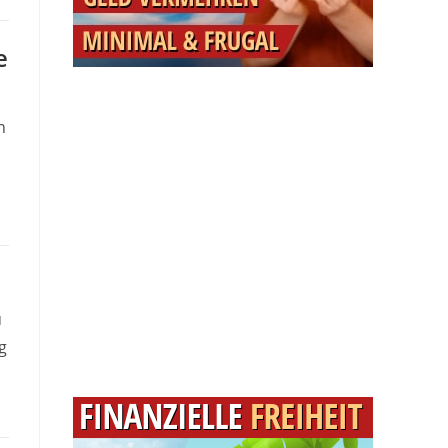
e
n
u
g