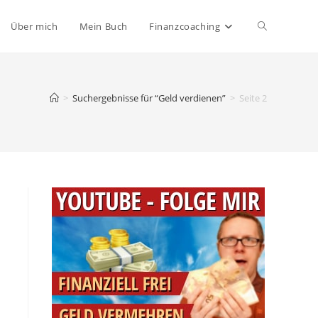
Website-
Über mich
Mein Buch
Finanzcoaching
Suche
>
Suchergebnisse für
“Geld verdienen”
>
Seite 2
umschalten