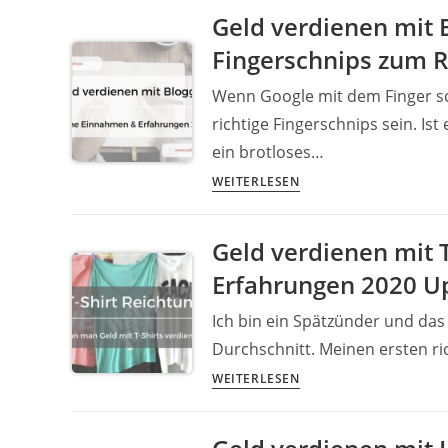
–
Top
Geld verdienen mit 
so
5
Fingerschnips zum 
kannst
Tipps
du
[+Buch]
Wenn Google mit dem Finger sch
passiv
richtige Fingerschnips sein. Is
Geld
ein brotloses…
verdienen
Geld
WEITERLESEN
verdienen
mit
Geld verdienen mit 
Bloggen:
Erfahrungen 2020 U
Einnahmen
2019
Ich bin ein Spätzünder und das 
–
Durchschnitt. Meinen ersten ric
Fingerschnips
Geld
zum
WEITERLESEN
verdienen
Reichtum
mit