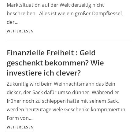
überhaupt?
Marktsituation auf der Welt derzeitig nicht
beschreiben. Alles ist wie ein großer Dampfkessel,
der…
Depot
WEITERLESEN
Übersicht
2018
Finanzielle Freiheit : Geld
–
geschenkt bekommen? Wie
Finanzielle
Freiheit
investiere ich clever?
außer
Zukünftig wird beim Weihnachtsmann das Bein
Kontrolle?
(inkl.
dicker, der Sack dafür umso dünner. Während er
Download)
früher noch zu schleppen hatte mit seinem Sack,
werden heutzutage viele Geschenke komprimiert in
Form von…
Finanzielle
WEITERLESEN
Freiheit