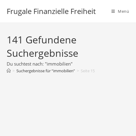
Zum
Frugale Finanzielle Freiheit
Inhalt
Menü
springen
141
Gefundene
Suchergebnisse
Du suchtest nach: "immobilien"
>
Suchergebnisse für
“immobilien”
>
Seite 15