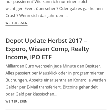
Rentenalter
nur passieren? Wie kann ich nur einen solch
wichtigen Event übersehen? Oder gab es gar keinen
Crash? Wenn sich das Jahr dem…
Anleitung:
WEITERLESEN
Dividenden
Aktien
Depot Update Herbst 2017 –
finden
Exporo, Wissen Comp, Realty
und
bewerten
Income, IPO ETF
mit
Milliarden Euro wechseln jede Minute den Besitzer.
Dividend
&
Alles passiert per Mausklick oder in programmierten
FAST
Buchungen. Abseits einer zentralen Kontrolle werden
Graphs
Gelder per E-Mail transferiert, Bitcoins gehandelt
oder Geld per klassischen…
Depot
WEITERLESEN
Update