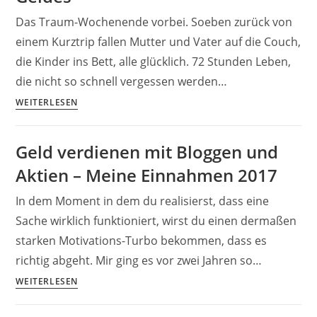
Das Traum-Wochenende vorbei. Soeben zurück von
einem Kurztrip fallen Mutter und Vater auf die Couch,
die Kinder ins Bett, alle glücklich. 72 Stunden Leben,
die nicht so schnell vergessen werden…
Finanzielle
WEITERLESEN
Freiheit,
passives
Geld verdienen mit Bloggen und
Einkommen
Aktien – Meine Einnahmen 2017
und
die
In dem Moment in dem du realisierst, dass eine
Illusion
Sache wirklich funktioniert, wirst du einen dermaßen
des
starken Motivations-Turbo bekommen, dass es
Geldes
richtig abgeht. Mir ging es vor zwei Jahren so…
Geld
WEITERLESEN
verdienen
mit