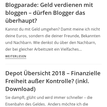
Blogparade: Geld verdienen mit
Bloggen
bloggen – dürfen Blogger das
und
Aktien
überhaupt?
–
Kannst du mit Geld umgehen? Damit meine ich nicht
Meine
Einnahmen
deine Euros, sondern die deiner Freunde, Bekannten
2017
und Nachbarn. Wie denkst du über den Nachbarn,
der bei gleicher Arbeitszeit ein Vielfaches…
Blogparade:
WEITERLESEN
Geld
verdienen
Depot Übersicht 2018 – Finanzielle
mit
Freiheit außer Kontrolle? (inkl.
bloggen
–
Download)
dürfen
Sie dampft, glüht und wird immer schneller – die
Blogger
das
Eisenbahn des Geldes. Anders möchte ich die