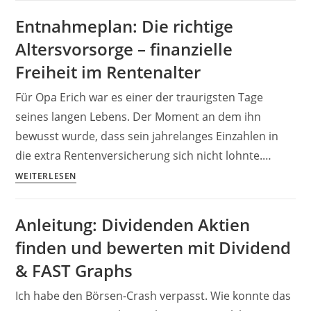
:
Entnahmeplan: Die richtige
Geld
Altersvorsorge – finanzielle
geschenkt
bekommen?
Freiheit im Rentenalter
Wie
Für Opa Erich war es einer der traurigsten Tage
investiere
ich
seines langen Lebens. Der Moment an dem ihn
clever?
bewusst wurde, dass sein jahrelanges Einzahlen in
die extra Rentenversicherung sich nicht lohnte.…
Entnahmeplan:
WEITERLESEN
Die
richtige
Anleitung: Dividenden Aktien
Altersvorsorge
finden und bewerten mit Dividend
–
finanzielle
& FAST Graphs
Freiheit
Ich habe den Börsen-Crash verpasst. Wie konnte das
im