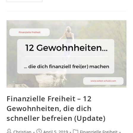
5.000
Euro
Anlegen?
Tipps
Für
TOP
Rendite
+
Aktienfinder-
Erfahrung
Finanzielle Freiheit – 12
Gewohnheiten, die dich
schneller befreien (Update)
Beitrags-
Beitrag
Beitrags-
Christian
April 5, 2019
Finanzielle Freiheit