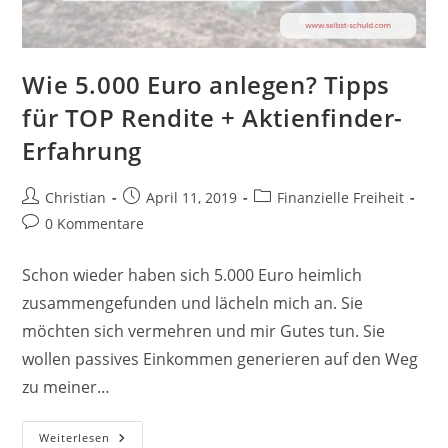
Wie 5.000 Euro anlegen? Tipps
für TOP Rendite + Aktienfinder-
Erfahrung
Beitrags-
Beitrag
Beitrags-
Christian
April 11, 2019
Finanzielle Freiheit
Autor:
veröffentlicht:
Kategorie:
Beitrags-
0 Kommentare
Kommentare:
Schon wieder haben sich 5.000 Euro heimlich
zusammengefunden und lächeln mich an. Sie
möchten sich vermehren und mir Gutes tun. Sie
wollen passives Einkommen generieren auf den Weg
zu meiner…
Wie
Weiterlesen