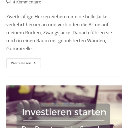
Autor:
veröffentlicht:
Kategorie:
Beitrags-
4 Kommentare
Kommentare:
Zwei kräftige Herren ziehen mir eine helle Jacke
verkehrt herum an und verbinden die Arme auf
meinem Rücken, Zwangsjacke. Danach führen sie
mich in einen Raum mit gepolsterten Wänden,
Gummizelle.…
Finanzielle
Weiterlesen
Freiheit
Und
Sparen:
Geld-
Gedanken
Aus
Der
Gummizelle