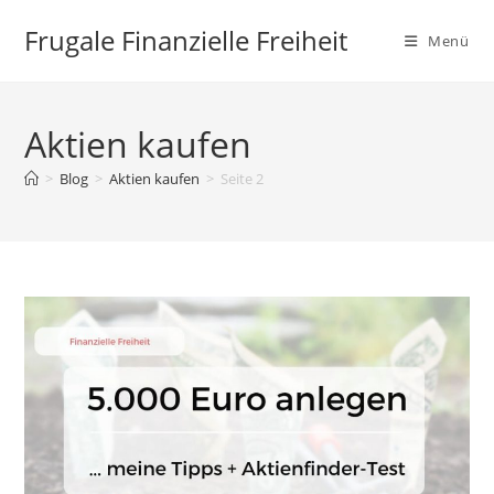
Zum
Frugale Finanzielle Freiheit
Inhalt
Menü
springen
Aktien kaufen
>
Blog
>
Aktien kaufen
>
Seite 2