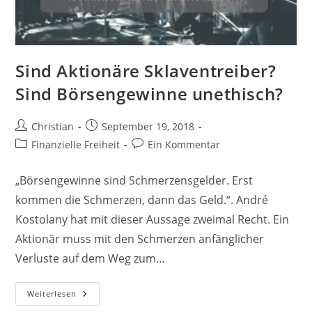
Sind Aktionäre Sklaventreiber?
Sind Börsengewinne unethisch?
Beitrags-
Beitrag
Christian
September 19, 2018
Autor:
veröffentlicht:
Beitrags-
Beitrags-
Finanzielle Freiheit
Ein Kommentar
Kategorie:
Kommentare:
„Börsengewinne sind Schmerzensgelder. Erst
kommen die Schmerzen, dann das Geld.“. André
Kostolany hat mit dieser Aussage zweimal Recht. Ein
Aktionär muss mit den Schmerzen anfänglicher
Verluste auf dem Weg zum…
Sind
Weiterlesen
Aktionäre