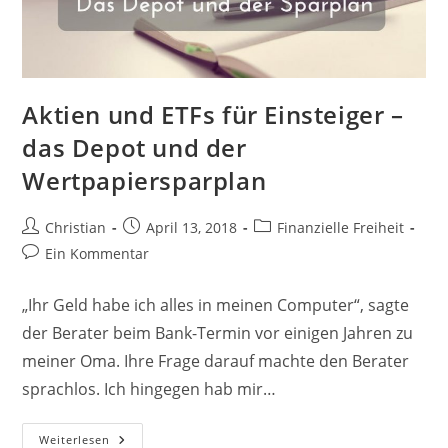
Aktien und ETFs für Einsteiger –
das Depot und der
Wertpapiersparplan
Beitrags-
Beitrag
Beitrags-
Christian
April 13, 2018
Finanzielle Freiheit
Autor:
veröffentlicht:
Kategorie:
Beitrags-
Ein Kommentar
Kommentare:
„Ihr Geld habe ich alles in meinen Computer“, sagte
der Berater beim Bank-Termin vor einigen Jahren zu
meiner Oma. Ihre Frage darauf machte den Berater
sprachlos. Ich hingegen hab mir…
Aktien
Weiterlesen