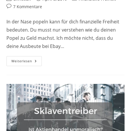
Autor:
veröffentlicht:
Kategorie:
Beitrags-
7 Kommentare
Kommentare:
In der Nase popeln kann für dich finanzielle Freiheit
bedeuten. Du musst nur verstehen wie du deinen
Popel zu Geld machst. Ich möchte nicht, dass du
deine Ausbeute bei Ebay…
Finanzielle
Weiterlesen
Freiheit
–
12
Gewohnheiten,
Die
Dich
Schneller
Befreien
(Update)