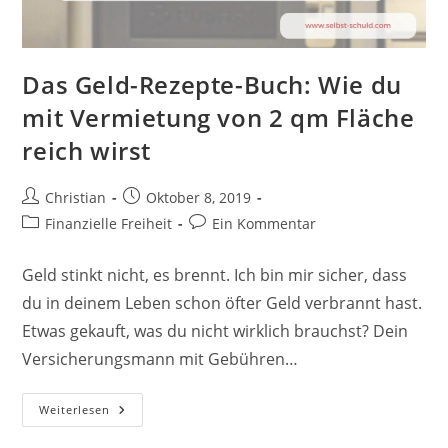
Das Geld-Rezepte-Buch: Wie du
mit Vermietung von 2 qm Fläche
reich wirst
Beitrags-
Beitrag
Christian
Oktober 8, 2019
Autor:
veröffentlicht:
Beitrags-
Beitrags-
Finanzielle Freiheit
Ein Kommentar
Kategorie:
Kommentare:
Geld stinkt nicht, es brennt. Ich bin mir sicher, dass
du in deinem Leben schon öfter Geld verbrannt hast.
Etwas gekauft, was du nicht wirklich brauchst? Dein
Versicherungsmann mit Gebühren…
Das
Weiterlesen
Geld-
Rezepte-