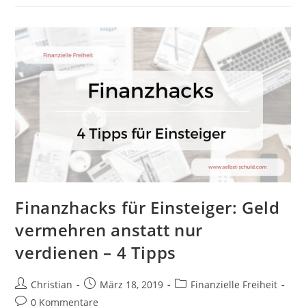
Buch:
Wie
Du
Mit
Vermietung
Von
2
Qm
Fläche
Reich
Wirst
Finanzhacks für Einsteiger: Geld
vermehren anstatt nur
verdienen – 4 Tipps
Beitrags-
Beitrag
Beitrags-
Christian
März 18, 2019
Finanzielle Freiheit
Autor:
veröffentlicht:
Kategorie:
Beitrags-
0 Kommentare