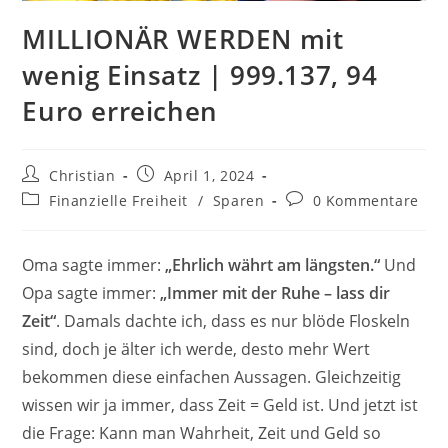
MILLIONÄR WERDEN mit
wenig Einsatz | 999.137, 94
Euro erreichen
Beitrags-
Beitrag
Christian
April 1, 2024
Autor:
veröffentlicht:
Beitrags-
Beitrags-
Finanzielle Freiheit
/
Sparen
0 Kommentare
Kategorie:
Kommentare:
Oma sagte immer:
„Ehrlich währt am längsten.“
Und
Opa sagte immer:
„Immer mit der Ruhe – lass dir
Zeit“
. Damals dachte ich, dass es nur blöde Floskeln
sind, doch je älter ich werde, desto mehr Wert
bekommen diese einfachen Aussagen. Gleichzeitig
wissen wir ja immer, dass Zeit = Geld ist. Und jetzt ist
die Frage: Kann man Wahrheit, Zeit und Geld so