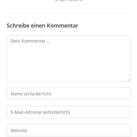
Schreibe einen Kommentar
Kommentar
Gib
deinen
Namen
Gib
oder
deine
Benutzernamen
E-
Gib
zum
Mail-
deine
Kommentieren