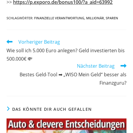
>>
https://p.exporo.de/bonus100/?a_aid=63992
SCHLAGWÖRTER
:
FINANZIELLE VERANTWORTUNG
,
MILLIONÄR
,
SPAREN
Weitere
Vorheriger Beitrag
Artikel
Wie soll ich 5.000 Euro anlegen? Geld investierten bis
ansehen
500.000€ 💸
Nächster Beitrag
Bestes Geld-Tool ➡ „WISO Mein Geld“ besser als
Finanzguru?
DAS KÖNNTE DIR AUCH GEFALLEN