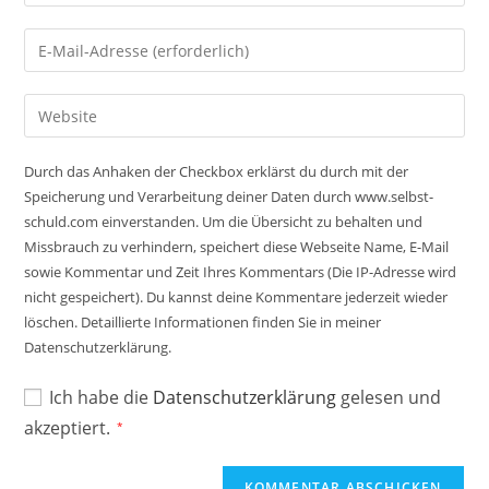
deinen
Namen
Gib
oder
deine
Benutzernamen
E-
Gib
zum
Mail-
deine
Kommentieren
Adresse
Website-
ein
Durch das Anhaken der Checkbox erklärst du durch mit der
zum
URL
Speicherung und Verarbeitung deiner Daten durch www.selbst-
Kommentieren
ein
schuld.com einverstanden. Um die Übersicht zu behalten und
ein
(optional)
Missbrauch zu verhindern, speichert diese Webseite Name, E-Mail
sowie Kommentar und Zeit Ihres Kommentars (Die IP-Adresse wird
nicht gespeichert). Du kannst deine Kommentare jederzeit wieder
löschen. Detaillierte Informationen finden Sie in meiner
Datenschutzerklärung.
Ich habe die
Datenschutzerklärung
gelesen und
akzeptiert.
*