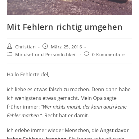
Mit Fehlern richtig umgehen
Beitrags-
Beitrag
Christian
März 25, 2016
Autor:
veröffentlicht:
Beitrags-
Beitrags-
Mindset und Persönlichkeit
0 Kommentare
Kategorie:
Kommentare:
Hallo Fehlerteufel,
ich liebe es etwas falsch zu machen. Denn dann habe
ich wenigstens etwas gemacht. Mein Opa sagte
früher immer:
“Wer nichts macht, der kann auch keine
Fehler machen.“
. Recht hat er damit.
Ich erlebe immer wieder Menschen, die
Angst davor
haben Fehler zu begehen
. Sie fragen sehr oft nach