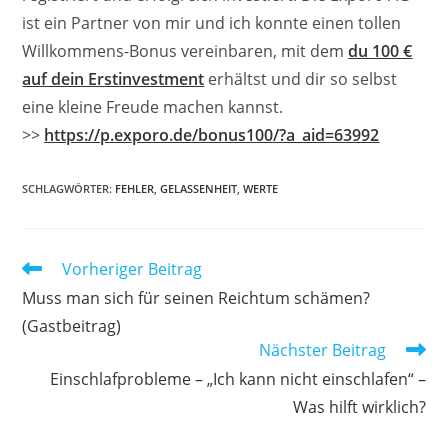
ist ein Partner von mir und ich konnte einen tollen
Willkommens-Bonus vereinbaren, mit dem
du 100 €
auf dein Erstinvestment
erhältst und dir so selbst
eine kleine Freude machen kannst.
>>
https://p.exporo.de/bonus100/?a_aid=63992
SCHLAGWÖRTER
:
FEHLER
,
GELASSENHEIT
,
WERTE
Weitere
Vorheriger Beitrag
Artikel
Muss man sich für seinen Reichtum schämen?
ansehen
(Gastbeitrag)
Nächster Beitrag
Einschlafprobleme – „Ich kann nicht einschlafen“ –
Was hilft wirklich?