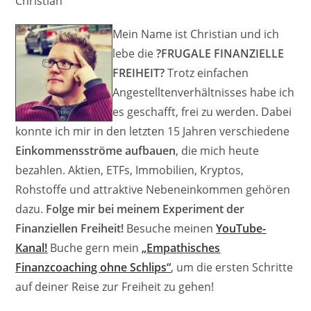
Christian
Mein Name ist Christian und ich
lebe die
?FRUGALE FINANZIELLE
FREIHEIT?
Trotz einfachen
Angestelltenverhältnisses habe ich
es geschafft, frei zu werden. Dabei
konnte ich mir in den letzten 15 Jahren verschiedene
Einkommensströme aufbauen
, die mich heute
bezahlen. Aktien, ETFs, Immobilien, Kryptos,
Rohstoffe und attraktive Nebeneinkommen gehören
dazu.
Folge mir bei meinem Experiment der
Finanziellen Freiheit!
Besuche meinen
YouTube-
Kanal!
Buche gern mein
„Empathisches
Finanzcoaching ohne Schlips“
, um die ersten Schritte
auf deiner Reise zur Freiheit zu gehen!