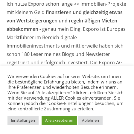
Ich nutze Exporo schon lange >> Immobilien-Projekte
mit kleinem Geld
finanzieren und gleichzeitig etwas
von Wertsteigerungen und regelmäßigen Mieten
abbekommen
- genau mein Ding. Exporo ist Europas
Marktführer im Bereich digitale
Immobilieninvestments und mittlerweile haben sich
schon 180 Leser meines Blogs und Newsletter
registriert und erfolgreich investiert. Die Exporo AG
ist ein Partner von mir und ich konnte einen tollen
Wir verwenden Cookies auf unserer Website, um Ihnen
Willkommens-Bonus vereinbaren, mit dem
du 100 €
die bestmögliche Erfahrung zu bieten, indem wir uns an
Ihre Präferenzen und wiederholten Besuche erinnern.
auf dein Erstinvestment
erhältst und dir so selbst
Wenn Sie auf "Alle akzeptieren" klicken, erklären Sie sich
eine kleine Freude machen kannst.
mit der Verwendung ALLER Cookies einverstanden. Sie
können jedoch die "Cookie-Einstellungen" besuchen, um
>>
https://p.exporo.de/bonus100/?a_aid=63992
eine kontrollierte Zustimmung zu erteilen.
Einstellungen
Alle akzeptieren
Ablehnen
SCHLAGWÖRTER
:
KÜNSTLERSOZIALKASSE