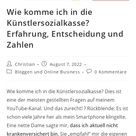
Wie komme ich in die
Künstlersozialkasse?
Erfahrung, Entscheidung und
Zahlen
Beitrags-
Beitrag
Christian
August 7, 2022
Autor:
veröffentlicht:
Beitrags-
Beitrags-
Bloggen und Online Business
0 Kommentare
Kategorie:
Kommentare:
Wie komme ich in die Künstlersozialkasse? Dies ist
eine der meisten gestellten Fragen auf meinem
YouTube-Kanal. Und das zurecht! ? Rückblende: Es ist
schon viele Jahre her als mein Smartphone klingelte.
Eine nette Dame sagte mir,
dass ich aktuell nicht
krankenversichert bin.
Sie „empfahl“ mir die eigenen