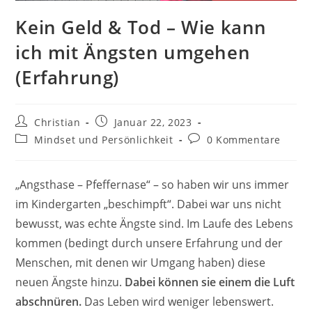
Kein Geld & Tod – Wie kann
ich mit Ängsten umgehen
(Erfahrung)
Beitrags-
Beitrag
Christian
Januar 22, 2023
Autor:
veröffentlicht:
Beitrags-
Beitrags-
Mindset und Persönlichkeit
0 Kommentare
Kategorie:
Kommentare:
„Angsthase – Pfeffernase“ – so haben wir uns immer
im Kindergarten „beschimpft“. Dabei war uns nicht
bewusst, was echte Ängste sind. Im Laufe des Lebens
kommen (bedingt durch unsere Erfahrung und der
Menschen, mit denen wir Umgang haben) diese
neuen Ängste hinzu.
Dabei können sie einem die Luft
abschnüren.
Das Leben wird weniger lebenswert.