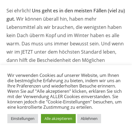
Sei ehrlich!
Uns geht es in den meisten Fällen (viel zu)
gut.
Wir können überall hin, haben mehr
Lebensmittel als wir brauchen, die wenigsten haben
kein Dach überm Kopf und im Winter haben es alle
warm. Das muss uns immer bewusst sein. Und wenn
wir im JETZT unter dem höchsten Standard leben,
dann hilft die Bescheidenheit den Möglichen
Unterschied zu bewältigen.
Wir verwenden Cookies auf unserer Website, um Ihnen
die bestmögliche Erfahrung zu bieten, indem wir uns an
Minimalismus schützt vor Altersarmut.
Ihre Präferenzen und wiederholten Besuche erinnern.
Wenn Sie auf "Alle akzeptieren" klicken, erklären Sie sich
Immer eine Sparquote von 10 bis 20 Prozent
mit der Verwendung ALLER Cookies einverstanden. Sie
können jedoch die "Cookie-Einstellungen" besuchen, um
eine kontrollierte Zustimmung zu erteilen.
Die Angst vor der Inflation kann besiegt werden,
wenn aktiv etwas dagegen getan wird. Geld sparen,
Einstellungen
Alle akzeptieren
Ablehnen
Investieren und in Unternehmensbeteiligungen