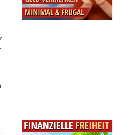
nn
,
m