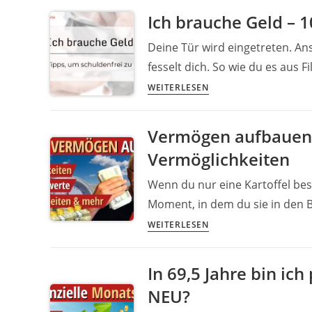
und
Ich brauche Geld – 1
vermieten:
Vom
Deine Tür wird eingetreten. An
Bauer
fesselt dich. So wie du es aus
zum
Ich
WEITERLESEN
Vermieter
brauche
Geld
Vermögen aufbauen,
–
Vermöglichkeiten
10
legale
Wenn du nur eine Kartoffel bes
Tipps
Moment, in dem du sie in den B
und
Vermögen
der
WEITERLESEN
aufbauen,
202
Verbindlichkeiten
Euro
In 69,5 Jahre bin ich
und
Hack
NEU?
Vermöglichkeiten