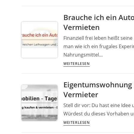
vermieten
–
Brauche ich ein Auto
Geld
Vermieten
verdienen
durch
Finanziell frei leben heißt se
Carsharing
man wie ich ein frugales Experi
–
Nahrungsmittel…
Das
Experiment
Brauche
WEITERLESEN
ich
ein
Eigentumswohnung 
Auto
Vermieter
als
Wenig-
Stell dir vor: Du hast eine Idee
Fahrer?
Würdest du dieses Vorhaben ums
Mieten
Eigentumswohnung
vs.
WEITERLESEN
kaufen
Vermieten