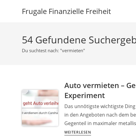
Zum
Frugale Finanzielle Freiheit
Inhalt
springen
54
Gefundene Suchergeb
Du suchtest nach: "vermieten"
Auto vermieten – Ge
Experiment
Das unnötigste wichtigste Din
in den Angeboten nach dem bes
Gegenteil in maximaler metall
Auto
WEITERLESEN