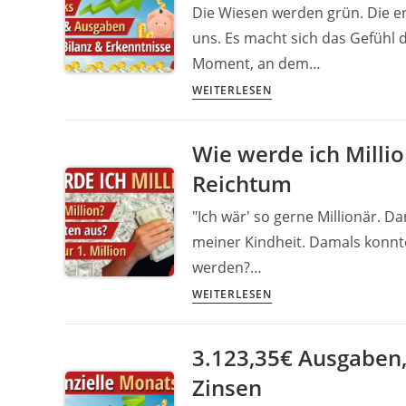
Die Wiesen werden grün. Die 
uns. Es macht sich das Gefühl 
Moment, an dem…
In
WEITERLESEN
69,5
Jahre
Wie werde ich Milli
bin
Reichtum
ich
pleite
"Ich wär' so gerne Millionär. D
|
meiner Kindheit. Damals konnte
939,95
werden?…
Euro
gespart
Wie
WEITERLESEN
&
werde
alles
ich
3.123,35€ Ausgaben
NEU?
Millionär?
Zinsen
7+1
legale