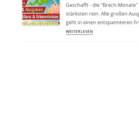
Geschafft - die "Brech-Monate" 
Möglichkeiten
stärksten rein. Alle großen Au
zum
geht in einen entspannteren Fr
Reichtum
3.123,35€
WEITERLESEN
Ausgaben,
verbrannte
Dokumente
&
916,67€
Zinsen