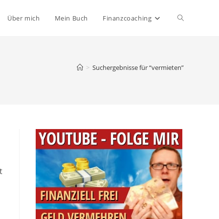
Website-
Über mich
Mein Buch
Finanzcoaching
Suche
>
Suchergebnisse für
“vermieten”
umschalten
t