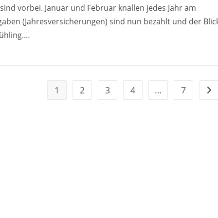
sind vorbei. Januar und Februar knallen jedes Jahr am
sgaben (Jahresversicherungen) sind nun bezahlt und der Blic
ühling.…
1
2
3
4
…
7
Geh