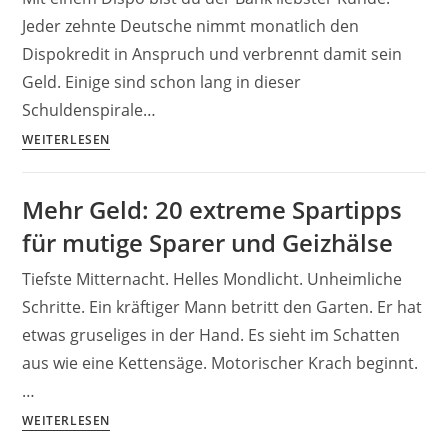
Jeder zehnte Deutsche nimmt monatlich den
Dispokredit in Anspruch und verbrennt damit sein
Geld. Einige sind schon lang in dieser
Schuldenspirale…
Dispokredit
WEITERLESEN
loswerden
&
Mehr Geld: 20 extreme Spartipps
Schulden
für mutige Sparer und Geizhälse
tilgen:
die
Tiefste Mitternacht. Helles Mondlicht. Unheimliche
besten
Schritte. Ein kräftiger Mann betritt den Garten. Er hat
Geld-
etwas gruseliges in der Hand. Es sieht im Schatten
Tipps
aus wie eine Kettensäge. Motorischer Krach beginnt.
…
Mehr
WEITERLESEN
Geld: