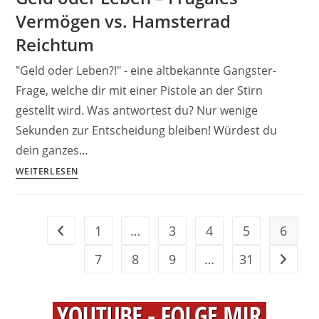
Vermögen vs. Hamsterrad
Geld,
Mentalität,
Reichtum
Tesla
"Geld oder Leben?!" - eine altbekannte Gangster-
&
ein
Frage, welche dir mit einer Pistole an der Stirn
Wasserglas
gestellt wird. Was antwortest du? Nur wenige
Sekunden zur Entscheidung bleiben! Würdest du
dein ganzes…
Geld
WEITERLESEN
oder
Leben
–
1
…
3
4
5
6
Gehe zur vorherigen Seite
Frugales
Vermögen
7
8
9
…
31
Gehe zu
vs.
Hamsterrad
Reichtum