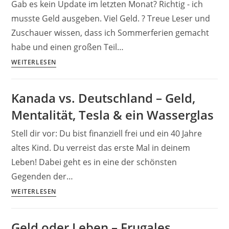
Gab es kein Update im letzten Monat? Richtig - ich
–
musste Geld ausgeben. Viel Geld. ? Treue Leser und
Vorsätze
Zuschauer wissen, dass ich Sommerferien gemacht
endlich
einhalten
habe und einen großen Teil…
Geldfresser
WEITERLESEN
des
Jahres
Kanada vs. Deutschland – Geld,
?
Mentalität, Tesla & ein Wasserglas
Juli
und
Stell dir vor: Du bist finanziell frei und ein 40 Jahre
August?
altes Kind. Du verreist das erste Mal in deinem
Sommer-
Leben! Dabei geht es in eine der schönsten
Update
Gegenden der…
Kanada
WEITERLESEN
vs.
Deutschland
Geld oder Leben – Frugales
–