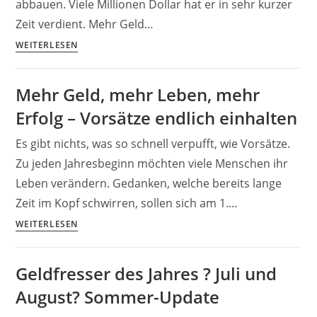
abbauen. Viele Millionen Dollar hat er in sehr kurzer
umgehen
Zeit verdient. Mehr Geld…
(Erfahrung)
Wie
WEITERLESEN
komme
ich
Mehr Geld, mehr Leben, mehr
schnell
Erfolg – Vorsätze endlich einhalten
an
Geld?
Es gibt nichts, was so schnell verpufft, wie Vorsätze.
7
Zu jeden Jahresbeginn möchten viele Menschen ihr
legale
Leben verändern. Gedanken, welche bereits lange
Tipps
zum
Zeit im Kopf schwirren, sollen sich am 1.…
Schulden
Mehr
WEITERLESEN
abbauen
Geld,
mehr
Geldfresser des Jahres ? Juli und
Leben,
August? Sommer-Update
mehr
Erfolg