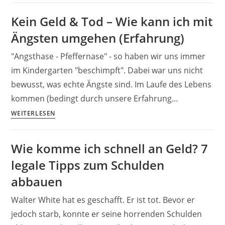
20
Kein Geld & Tod – Wie kann ich mit
extreme
Ängsten umgehen (Erfahrung)
Spartipps
für
"Angsthase - Pfeffernase" - so haben wir uns immer
mutige
im Kindergarten "beschimpft". Dabei war uns nicht
Sparer
bewusst, was echte Ängste sind. Im Laufe des Lebens
und
Geizhälse
kommen (bedingt durch unsere Erfahrung…
Kein
WEITERLESEN
Geld
&
Wie komme ich schnell an Geld? 7
Tod
legale Tipps zum Schulden
–
Wie
abbauen
kann
Walter White hat es geschafft. Er ist tot. Bevor er
ich
mit
jedoch starb, konnte er seine horrenden Schulden
Ängsten