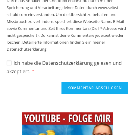
Durch das Anhaken der Checkbox erklärst du durch mit der
zum
URL
Speicherung und Verarbeitung deiner Daten durch www.selbst-
Kommentieren
ein
schuld.com einverstanden. Um die Übersicht zu behalten und
ein
(optional)
Missbrauch zu verhindern, speichert diese Webseite Name, E-Mail
sowie Kommentar und Zeit Ihres Kommentars (Die IP-Adresse wird
nicht gespeichert). Du kannst deine Kommentare jederzeit wieder
löschen. Detaillierte Informationen finden Sie in meiner
Datenschutzerklärung.
Ich habe die
Datenschutzerklärung
gelesen und
akzeptiert.
*