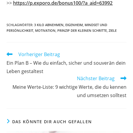
>>
https://p.exporo.de/bonus100/?a_aid=63992
SCHLAGWÖRTER
:
3 KILO ABNEHMEN
,
EIGENHEIM
,
MINDSET UND
PERSÖNLICHKEIT
,
MOTIVATION
,
PRINZIP DER KLEINEN SCHRITTE
,
ZIELE
Weitere
Vorheriger Beitrag
Artikel
Ein Plan B – Wie du einfach, sicher und souverän dein
ansehen
Leben gestaltest
Nächster Beitrag
Meine Werte-Liste: 9 wichtige Werte, die du kennen
und umsetzen solltest
DAS KÖNNTE DIR AUCH GEFALLEN