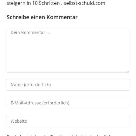
steigern in 10 Schritten › selbst-schuld.com
Schreibe einen Kommentar
Kommentar
Gib
deinen
Namen
Gib
oder
deine
Benutzernamen
E-
Gib
zum
Mail-
deine
Kommentieren
Adresse
Website-
ein