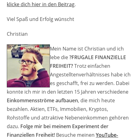
klicke dich hier in den Beitrag
.
Viel Spaß und Erfolg wünscht
Christian
Mein Name ist Christian und ich
lebe die
?FRUGALE FINANZIELLE
FREIHEIT?
Trotz einfachen
Angestelltenverhältnisses habe ich
es geschafft, frei zu werden. Dabei
konnte ich mir in den letzten 15 Jahren verschiedene
Einkommensströme aufbauen
, die mich heute
bezahlen. Aktien, ETFs, Immobilien, Kryptos,
Rohstoffe und attraktive Nebeneinkommen gehören
dazu.
Folge mir bei meinem Experiment der
Finanziellen Freiheit!
Besuche meinen
YouTube-