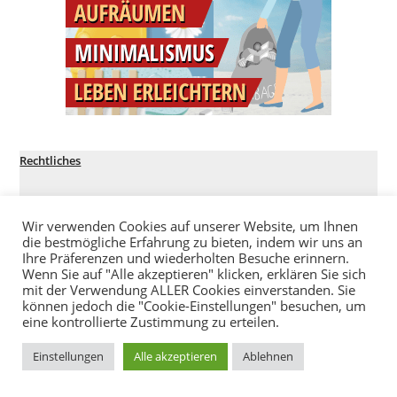
Rechtliches
Impressum
Datenschutz
Wir verwenden Cookies auf unserer Website, um Ihnen
die bestmögliche Erfahrung zu bieten, indem wir uns an
Ihre Präferenzen und wiederholten Besuche erinnern.
Kontakt:
Wenn Sie auf "Alle akzeptieren" klicken, erklären Sie sich
Möchtest du mir mir in Kontakt treten? Hast du Feedback? Dann
mit der Verwendung ALLER Cookies einverstanden. Sie
klicke dich auf meine
Kontaktseite
.
können jedoch die "Cookie-Einstellungen" besuchen, um
eine kontrollierte Zustimmung zu erteilen.
Einstellungen
Alle akzeptieren
Ablehnen
Schulden abbauen