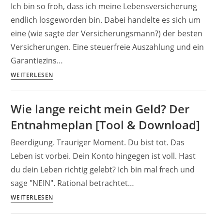
Ich bin so froh, dass ich meine Lebensversicherung
Geld
endlich losgeworden bin. Dabei handelte es sich um
investierten
eine (wie sagte der Versicherungsmann?) der besten
bis
500.000€
Versicherungen. Eine steuerfreie Auszahlung und ein
💸
Garantiezins…
Lebensversicherung
WEITERLESEN
verkaufen
und
Wie lange reicht mein Geld? Der
Altersarmut
Entnahmeplan [Tool & Download]
vermeiden?
Beerdigung. Trauriger Moment. Du bist tot. Das
Leben ist vorbei. Dein Konto hingegen ist voll. Hast
du dein Leben richtig gelebt? Ich bin mal frech und
sage "NEIN". Rational betrachtet…
Wie
WEITERLESEN
lange