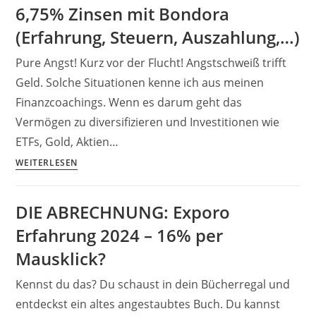
6,75% Zinsen mit Bondora
mit
(Erfahrung, Steuern, Auszahlung,…)
YouTube
(und
Pure Angst! Kurz vor der Flucht! Angstschweiß trifft
Co.)
Geld. Solche Situationen kenne ich aus meinen
–
Finanzcoachings. Wenn es darum geht das
Der
Algorithmus
Vermögen zu diversifizieren und Investitionen wie
Killer
ETFs, Gold, Aktien…
6,75%
WEITERLESEN
Zinsen
mit
DIE ABRECHNUNG: Exporo
Bondora
Erfahrung 2024 – 16% per
(Erfahrung,
Steuern,
Mausklick?
Auszahlung,
Kennst du das? Du schaust in dein Bücherregal und
…)
entdeckst ein altes angestaubtes Buch. Du kannst