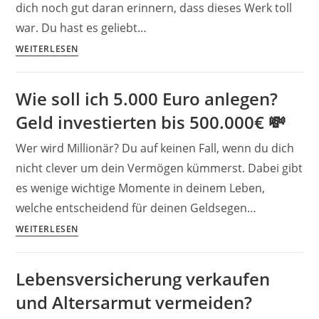
dich noch gut daran erinnern, dass dieses Werk toll
war. Du hast es geliebt…
DIE
WEITERLESEN
ABRECHNUNG:
Exporo
Wie soll ich 5.000 Euro anlegen?
Erfahrung
Geld investierten bis 500.000€ 💸
2024
–
Wer wird Millionär? Du auf keinen Fall, wenn du dich
16%
nicht clever um dein Vermögen kümmerst. Dabei gibt
per
es wenige wichtige Momente in deinem Leben,
Mausklick?
welche entscheidend für deinen Geldsegen…
Wie
WEITERLESEN
soll
ich
Lebensversicherung verkaufen
5.000
und Altersarmut vermeiden?
Euro
anlegen?