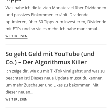
Was habe ich die letzten Monate viel über Dividenden
und passives Einkommen erzählt. Dividende
optimieren, über 60 Tipps zum Investieren, Dividende
mit ETFs und so vieles mehr. Ich habe manchmal…
Dividendenwahl
WEITERLESEN
2024
–
So geht Geld mit YouTube (und
Top
Co.) – Der Algorithmus Killer
Dividende,
No-
Ich zeige dir, wie du mit TikTok viral gehst und was zu
Gos
beachten ist! Dieses neue Update musst du kennen,
&
um mehr Zuschauer und Likes zu bekommen! Mit
22
wichtige
dieser neuen…
Tipps
So
WEITERLESEN
geht
Geld