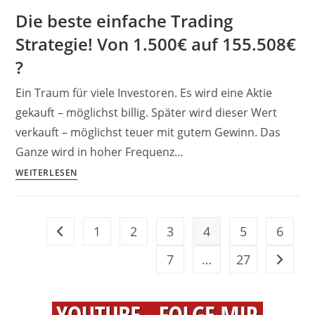
reicht
Die beste einfache Trading
mein
Strategie! Von 1.500€ auf 155.508€
Geld?
Der
?
Entnahmeplan
Ein Traum für viele Investoren. Es wird eine Aktie
[Tool
&
gekauft – möglichst billig. Später wird dieser Wert
Download]
verkauft – möglichst teuer mit gutem Gewinn. Das
Ganze wird in hoher Frequenz…
Die
WEITERLESEN
beste
einfache
Trading
1
2
3
4
5
6
Gehe zur vorherigen Seite
Strategie!
Von
7
…
27
Gehe zu
1.500€
auf
155.508€