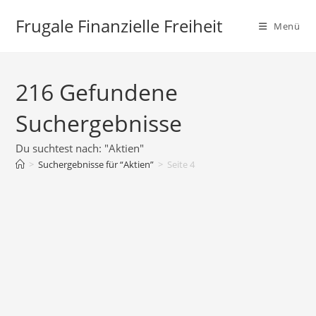
Zum
Frugale Finanzielle Freiheit
Inhalt
Menü
springen
216
Gefundene
Suchergebnisse
Du suchtest nach: "Aktien"
>
Suchergebnisse für
“Aktien”
>
Seite 4